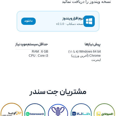
نسخه ویندوز را دریافت نمائید
نرم افزار ویندوز
دانلود
نسخه دسکتاپ
· v2.1.0
پیش نیازها
حداقل سیستم مورد نیاز
Windows 64 bit (۸ تا ۱۱)
RAM : 6 GB
Chrome (آخرین ورژن)
CPU : Core i3
اینترنت
مشتریان جت سندر
Item
1