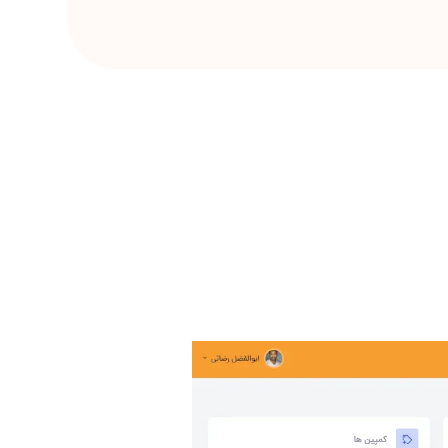
Item
1
of
4