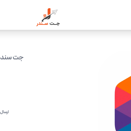
جت سندر؛
-ارسال همزمان پیام 