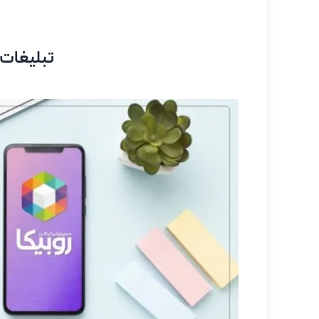
تبلیغات د