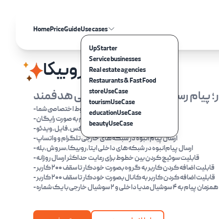
Home
Price
Guide
Use cases
UpStarter
Service businesses
ربات تبلیغ در روبیکا
Real estate agencies
Restaurants & Fast Food
storeUseCase
 پیام رسانی هوشمند، تبلیغاتی هدفمند
tourismUseCase
-ارسال پیام ها با خطوط اختصاصی شما
educationUseCase
-ارسال روزانه هزاران پیام به صورت رایگان
beautyUseCase
-ارسال پیام متنی با پیوست لینک،عکس،فایل،ویدئو
-ارسال پیام‌ انبوه در شبکه‌های خارجی تلگرام و واتساپ
-ارسال پیام‌انبوه در شبکه‌های داخلی ایتا،روبیکا،سروش،بله
-قابلیت سوئیچ کردن بین خطوط برای رعایت حداکثر ارسال روزانه
-قابلیت اضافه کردن کاربر به گروه بصورت خودکار تا سقف ۲۰۰ کاربر
-قابلیت اضافه کردن کاربر به کانال بصورت خودکار تا سقف ۲۰۰ کاربر
به ۴ سوشیال مدیا داخلی و ۲ سوشیال خارجی با یک شماره